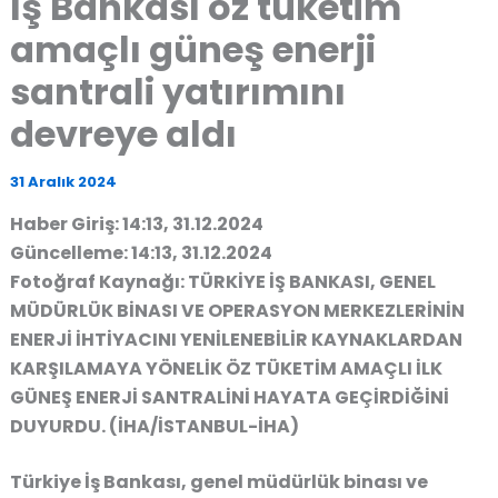
İş Bankası öz tüketim
amaçlı güneş enerji
santrali yatırımını
devreye aldı
31 Aralık 2024
Haber Giriş: 14:13, 31.12.2024
Güncelleme: 14:13, 31.12.2024
Fotoğraf Kaynağı: TÜRKİYE İŞ BANKASI, GENEL
MÜDÜRLÜK BİNASI VE OPERASYON MERKEZLERİNİN
ENERJİ İHTİYACINI YENİLENEBİLİR KAYNAKLARDAN
KARŞILAMAYA YÖNELİK ÖZ TÜKETİM AMAÇLI İLK
GÜNEŞ ENERJİ SANTRALİNİ HAYATA GEÇİRDİĞİNİ
DUYURDU. (İHA/İSTANBUL-İHA)
Türkiye İş Bankası, genel müdürlük binası ve