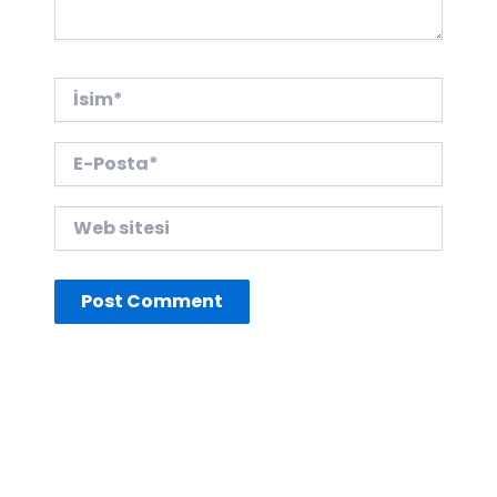
İsim*
E-
Posta*
Web
sitesi