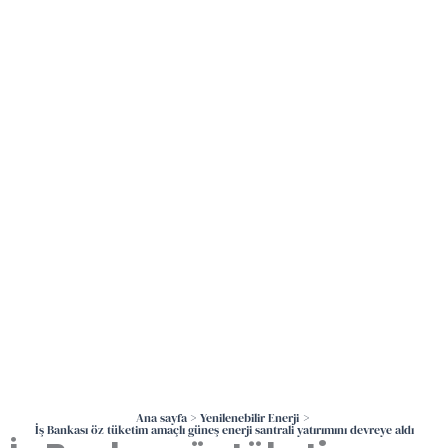
İçeriğe
atla
Ana sayfa
Yenilenebilir Enerji
İş Bankası öz tüketim amaçlı güneş enerji santrali yatırımını devreye aldı