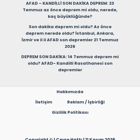
AFAD – KANDİLLİ SON DAKİKA DEPREM: 23
Temmuz az önce deprem mi oldu, nerede,
kaç büyüklüğünde?
Son dakika deprem mi oldu? Az önce
deprem nerede oldu? İstanbul, Ankara,
İzmir ve il il AFAD son depremler 21 Temmuz
2026
DEPREM SON DAKİKA: 14 Temmuz deprem mi
oldu? AFAD- Kandilli Rasathanesi son
depremler
Hakkımızda
İletişim
Reklam / İşbirliği
Gizlilik Politikası
Copyright © | Çevre Hattı | 11 Kasım 2025