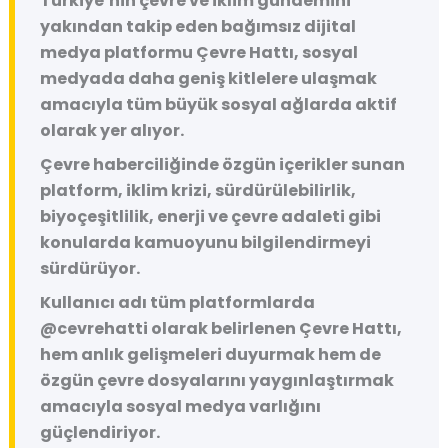
Türkiye’nin çevre ve iklim gündemini
yakından takip eden bağımsız dijital
medya platformu
Çevre Hattı
, sosyal
medyada daha geniş kitlelere ulaşmak
amacıyla tüm büyük sosyal ağlarda aktif
olarak yer alıyor.
Çevre haberciliğinde özgün içerikler sunan
platform, iklim krizi, sürdürülebilirlik,
biyoçeşitlilik, enerji ve çevre adaleti gibi
konularda kamuoyunu bilgilendirmeyi
sürdürüyor.
Kullanıcı adı tüm platformlarda
@cevrehatti
olarak belirlenen Çevre Hattı,
hem anlık gelişmeleri duyurmak hem de
özgün çevre dosyalarını yaygınlaştırmak
amacıyla sosyal medya varlığını
güçlendiriyor.