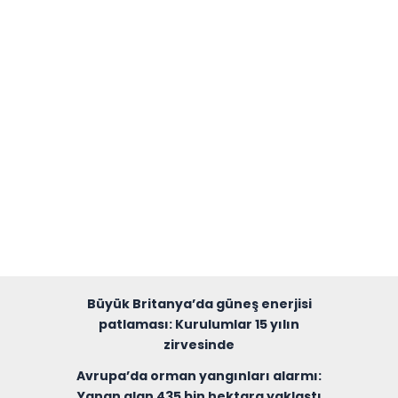
Büyük Britanya’da güneş enerjisi
patlaması: Kurulumlar 15 yılın
zirvesinde
Avrupa’da orman yangınları alarmı:
Yanan alan 435 bin hektara yaklaştı