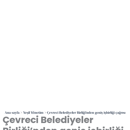
İçeriğe
atla
Ana sayfa
Yeşil Yönetim
Çevreci Belediyeler Birliği’nden geniş işbirliği çağrısı
Çevreci Belediyeler