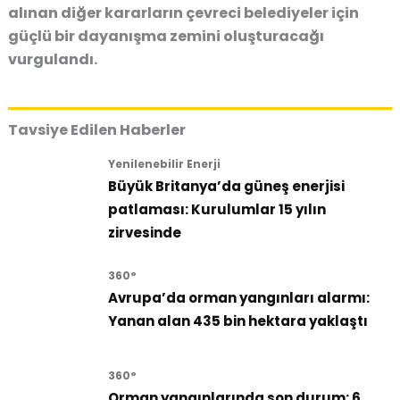
alınan diğer kararların çevreci belediyeler için
güçlü bir dayanışma zemini oluşturacağı
vurgulandı.
Tavsiye Edilen Haberler
Yenilenebilir Enerji
Büyük Britanya’da güneş enerjisi
patlaması: Kurulumlar 15 yılın
zirvesinde
360°
Avrupa’da orman yangınları alarmı:
Yanan alan 435 bin hektara yaklaştı
360°
Orman yangınlarında son durum: 6