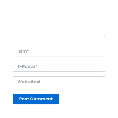
İsim*
E-
Posta*
Web
sitesi