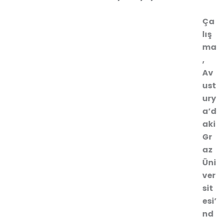
Ça
lış
ma
,
Av
ust
ury
a’d
aki
Gr
az
Üni
ver
sit
esi’
nd