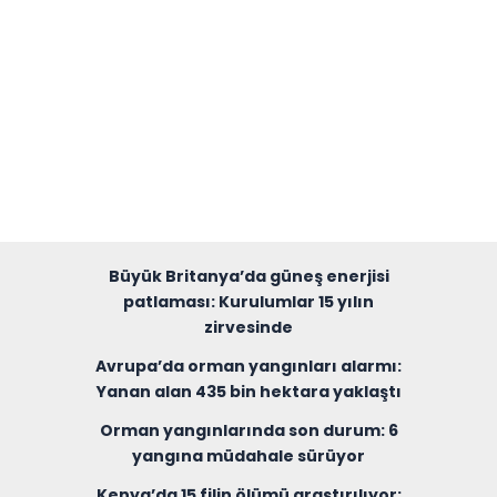
Büyük Britanya’da güneş enerjisi
patlaması: Kurulumlar 15 yılın
zirvesinde
Avrupa’da orman yangınları alarmı:
Yanan alan 435 bin hektara yaklaştı
Orman yangınlarında son durum: 6
yangına müdahale sürüyor
Kenya’da 15 filin ölümü araştırılıyor: