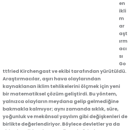
en
ikli
m
ar
aşt
ırm
acı
sı
Go
ttfried Kirchengast ve ekibi tarafından yürütüldü.
Araştırmacılar, aşırı hava olaylarından
kaynaklanan iklim tehlikelerini ölçmek için yeni
bir matematiksel çözüm geliştirdi. Bu yöntem,
yalnızca olayların meydana gelip gelmediğine
bakmakla kalmıyor; aynı zamanda sıklık, süre,
yoğunluk ve mekânsal yayılım gibi değişkenleri de
birlikte değerlendiriyor. Böylece devletler ya da