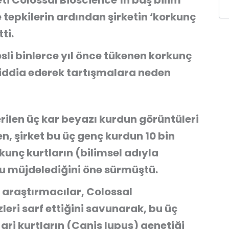
ti Colossal Bioscience’ın baş bilim
 tepkilerin ardından şirketin ‘korkunç
ti.
esli binlerce yıl önce tükenen korkunç
ni iddia ederek tartışmalara neden
rilen üç kar beyazı kurdun görüntüleri
n, şirket bu üç genç kurdun 10 bin
kunç kurtların (bilimsel adıyla
 müjdelediğini öne sürmüştü.
 araştırmacılar, Colossal
leri sarf ettiğini savunarak, bu üç
ri kurtların (Canis lupus) genetiği