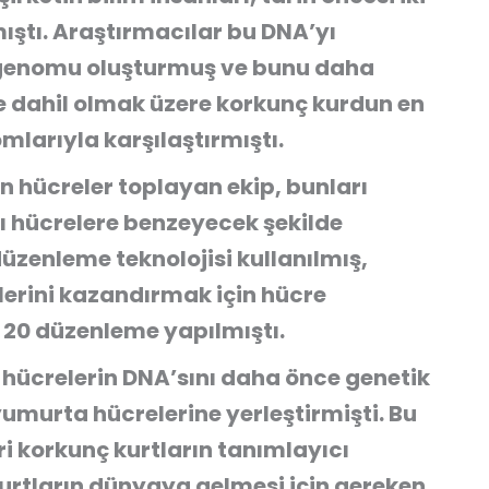
ıştı. Araştırmacılar bu DNA’yı
t genomu oluşturmuş ve bunu daha
 de dahil olmak üzere korkunç kurdun en
larıyla karşılaştırmıştı.
n hücreler toplayan ekip, bunları
rı hücrelere benzeyecek şekilde
üzenleme teknolojisi kullanılmış,
klerini kazandırmak için hücre
 20 düzenleme yapılmıştı.
 hücrelerin DNA’sını daha önce genetik
yumurta hücrelerine yerleştirmişti. Bu
i korkunç kurtların tanımlayıcı
 kurtların dünyaya gelmesi için gereken