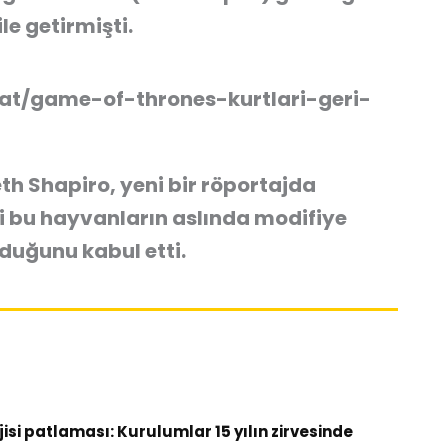
le getirmişti.
yat/game-of-thrones-kurtlari-geri-
th Shapiro, yeni bir röportajda
eri bu hayvanların aslında modifiye
lduğunu kabul etti.
si patlaması: Kurulumlar 15 yılın zirvesinde