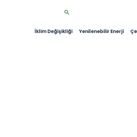
İçeriğe
Arama
atla
İklim Değişikliği
Yenilenebilir Enerji
Çev