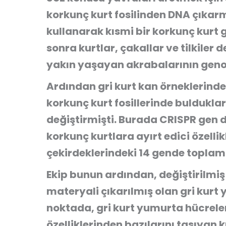
korkunç kurt fosilinden DNA çıkarm
kullanarak kısmi bir korkunç kur
sonra kurtlar, çakallar ve tilkiler
yakın yaşayan akrabalarının genom
Ardından gri kurt kan örneklerinde
korkunç kurt fosillerinde buldukla
değiştirmişti. Burada CRISPR gen d
korkunç kurtlara ayırt edici özelli
çekirdeklerindeki 14 gende toplam
Ekip bunun ardından, değiştirilmiş
materyali çıkarılmış olan gri kurt 
noktada, gri kurt yumurta hücreler
özelliklerinden bazılarını taşıyan