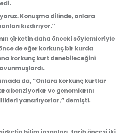
edi.
yoruz. Konuşma dilinde, onlara
anları kızdırıyor.”
ın şirketin daha önceki söylemleriyle
önce de eğer korkunç bir kurda
ona korkunç kurt denebileceğini
savunmuşlardı.
lamada da, “Onlara korkunç kurtlar
ara benziyorlar ve genomlarını
kleri yansıtıyorlar,” demişti.
rketin bilim insanları, tarih öncesi iki