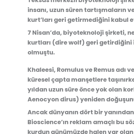
Teksas merkezli biyoteknoloji şirke
insanı, uzun süren tartışmaların ve
kurt’ları geri getirmediğini kabul et
7 Nisan’da, biyoteknoloji şirketi, n
kurtları (dire wolf) geri getirdiği
olmuştu.
Khaleesi, Romulus ve Remus adı ve
küresel çapta manşetlere taşınırke
yıldan uzun süre önce yok olan kor
Aenocyon dirus) yeniden doğuşunu
Ancak dünyanın dört bir yanından
Bioscience’ın reklam amaçlı bu söz
kurdun günümüzde halen var olan g