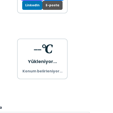
LinkedIn
E-posta
--°C
Yükleniyor...
Konum belirleniyor...
a