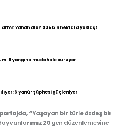
armı: Yanan alan 435 bin hektara yaklaştı
um: 6 yangına müdahale sürüyor
rılıyor: Siyanür şüphesi güçleniyor
öportajda, “Yaşayan bir türle özdeş bir
 Hayvanlarımız 20 gen düzenlemesine