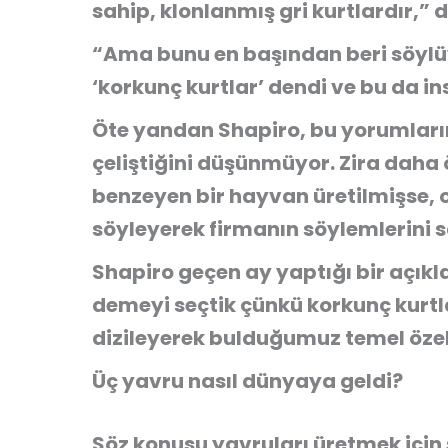
sahip, klonlanmış gri kurtlardır,” d
“Ama bunu en başından beri söylü
‘korkunç kurtlar’ dendi ve bu da ins
Öte yandan Shapiro, bu yorumların
çeliştiğini düşünmüyor. Zira daha 
benzeyen bir hayvan üretilmişse, 
söyleyerek firmanın söylemlerini 
Shapiro geçen ay yaptığı bir açık
demeyi seçtik çünkü korkunç kurtl
dizileyerek bulduğumuz temel özelli
Üç yavru nasıl dünyaya geldi?
Söz konusu yavruları üretmek için şi