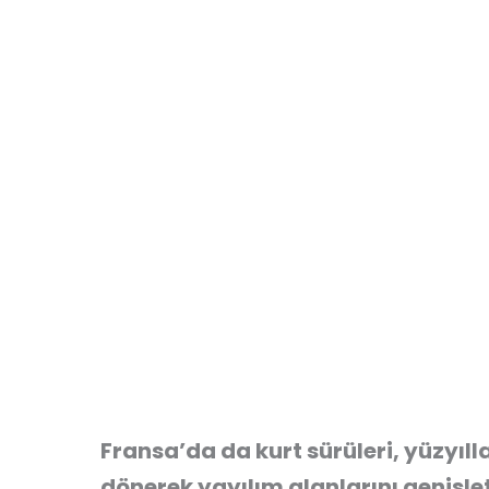
Fransa’da da kurt sürüleri, yüzyılla
dönerek yayılım alanlarını genişleti