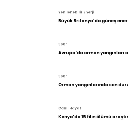
Yenilenebilir Enerji
Büyük Britanya’da güneş enerji
360°
Avrupa’da orman yangınları al
360°
Orman yangınlarında son dur
Canlı Hayat
Kenya’da 15 filin ölümü araştı