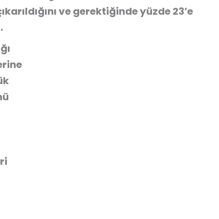
ıkarıldığını ve gerektiğinde yüzde 23’e
.
ğı
erine
ük
nü
ri