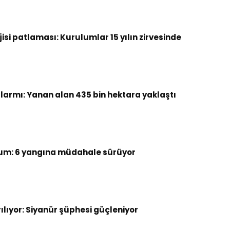
si patlaması: Kurulumlar 15 yılın zirvesinde
armı: Yanan alan 435 bin hektara yaklaştı
um: 6 yangına müdahale sürüyor
rılıyor: Siyanür şüphesi güçleniyor