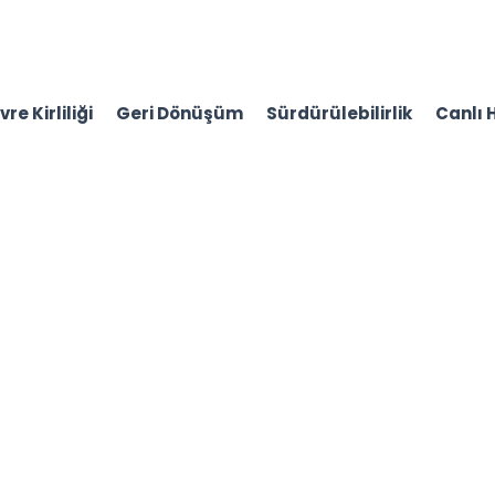
re Kirliliği
Geri Dönüşüm
Sürdürülebilirlik
Canlı 