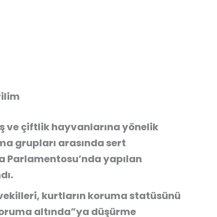
rilim
ış ve çiftlik hayvanlarına yönelik
ruma grupları arasında sert
upa Parlamentosu’nda yapılan
dı.
vekilleri, kurtların koruma statüsünü
“koruma altında”ya düşürme