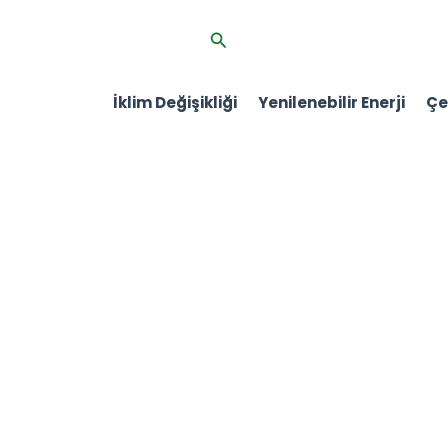
İçeriğe
Arama
atla
İklim Değişikliği
Yenilenebilir Enerji
Çev