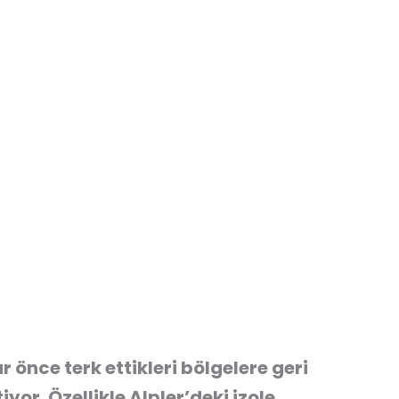
r önce terk ettikleri bölgelere geri
yor. Özellikle Alpler’deki izole