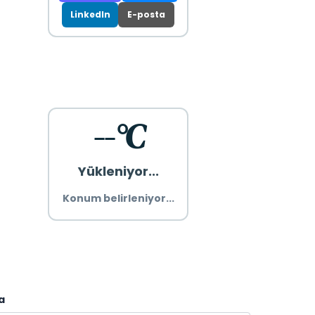
LinkedIn
E-posta
--°C
Yükleniyor...
Konum belirleniyor...
a