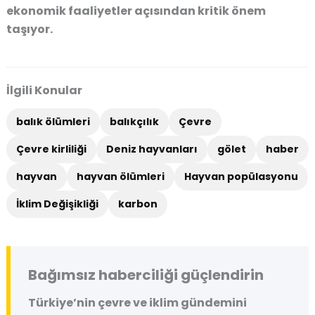
ekonomik faaliyetler açısından kritik önem
taşıyor.
İlgili Konular
balık ölümleri
balıkçılık
Çevre
Çevre kirliliği
Deniz hayvanları
gölet
haber
hayvan
hayvan ölümleri
Hayvan popülasyonu
İklim Değişikliği
karbon
Bağımsız haberciliği güçlendirin
Türkiye’nin çevre ve iklim gündemini