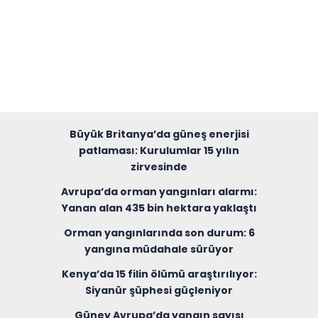
Büyük Britanya’da güneş enerjisi
patlaması: Kurulumlar 15 yılın
zirvesinde
Avrupa’da orman yangınları alarmı:
Yanan alan 435 bin hektara yaklaştı
Orman yangınlarında son durum: 6
yangına müdahale sürüyor
Kenya’da 15 filin ölümü araştırılıyor:
Siyanür şüphesi güçleniyor
Güney Avrupa’da yangın sayısı