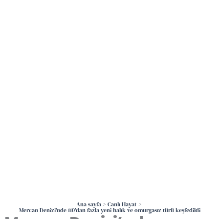
İçeriğe
atla
Ana sayfa
Canlı Hayat
Mercan Denizi’nde 110’dan fazla yeni balık ve omurgasız türü keşfedildi