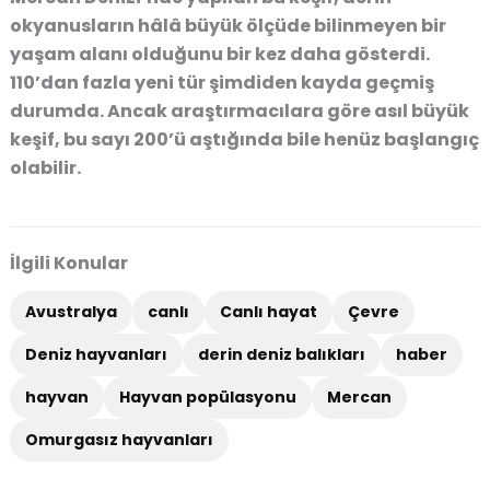
okyanusların hâlâ büyük ölçüde bilinmeyen bir
yaşam alanı olduğunu bir kez daha gösterdi.
110’dan fazla yeni tür şimdiden kayda geçmiş
durumda. Ancak araştırmacılara göre asıl büyük
keşif, bu sayı 200’ü aştığında bile henüz başlangıç
olabilir.
İlgili Konular
Avustralya
canlı
Canlı hayat
Çevre
Deniz hayvanları
derin deniz balıkları
haber
hayvan
Hayvan popülasyonu
Mercan
Omurgasız hayvanları