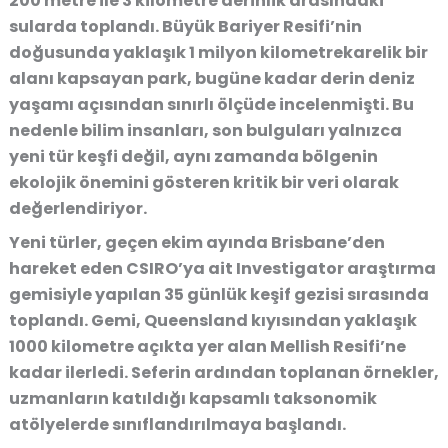
200 metre ile 3 kilometre derinlik arasındaki
sularda toplandı. Büyük Bariyer Resifi’nin
doğusunda yaklaşık 1 milyon kilometrekarelik bir
alanı kapsayan park, bugüne kadar derin deniz
yaşamı açısından sınırlı ölçüde incelenmişti. Bu
nedenle bilim insanları, son bulguları yalnızca
yeni tür keşfi değil, aynı zamanda bölgenin
ekolojik önemini gösteren kritik bir veri olarak
değerlendiriyor.
Yeni türler, geçen ekim ayında Brisbane’den
hareket eden CSIRO’ya ait Investigator araştırma
gemisiyle yapılan 35 günlük keşif gezisi sırasında
toplandı. Gemi, Queensland kıyısından yaklaşık
1000 kilometre açıkta yer alan Mellish Resifi’ne
kadar ilerledi. Seferin ardından toplanan örnekler,
uzmanların katıldığı kapsamlı taksonomik
atölyelerde sınıflandırılmaya başlandı.