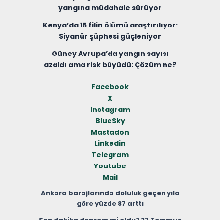
yangına müdahale sürüyor
Kenya’da 15 filin ölümü araştırılıyor:
Siyanür şüphesi güçleniyor
Güney Avrupa’da yangın sayısı
azaldı ama risk büyüdü: Çözüm ne?
Facebook
X
Instagram
BlueSky
Mastadon
Linkedin
Telegram
Youtube
Mail
Ankara barajlarında doluluk geçen yıla
göre yüzde 87 arttı
Son dakika deprem mi oldu? 27 Temmuz