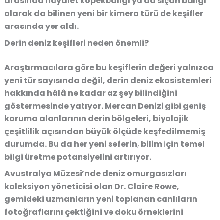
arasında hayalet köpekbalığı ya da sıçan balığı
olarak da bilinen yeni bir kimera türü de keşifler
arasında yer aldı.
Derin deniz keşifleri neden önemli?
Araştırmacılara göre bu keşiflerin değeri yalnızca
yeni tür sayısında değil, derin deniz ekosistemleri
hakkında hâlâ ne kadar az şey bilindiğini
göstermesinde yatıyor. Mercan Denizi gibi geniş
koruma alanlarının derin bölgeleri, biyolojik
çeşitlilik açısından büyük ölçüde keşfedilmemiş
durumda. Bu da her yeni seferin, bilim için temel
bilgi üretme potansiyelini artırıyor.
Avustralya Müzesi’nde deniz omurgasızları
koleksiyon yöneticisi olan Dr. Claire Rowe,
gemideki uzmanların yeni toplanan canlıların
fotoğraflarını çektiğini ve doku örneklerini