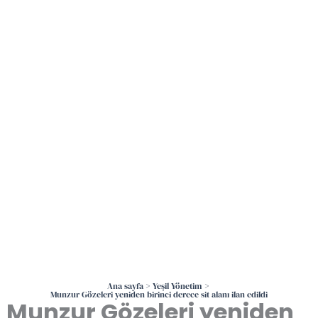
İçeriğe
atla
Ana sayfa
Yeşil Yönetim
Munzur Gözeleri yeniden birinci derece sit alanı ilan edildi
Munzur Gözeleri yeniden