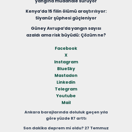
yangına müdahale sürüyor
Kenya’da 15 filin ölümü araştırılıyor:
Siyanür şüphesi güçleniyor
Güney Avrupa’da yangın sayısı
azaldı ama risk büyüdü: Çözüm ne?
Facebook
X
Instagram
BlueSky
Mastadon
Linkedin
Telegram
Youtube
Mail
Ankara barajlarında doluluk geçen yıla
göre yüzde 87 arttı
Son dakika deprem mi oldu? 27 Temmuz