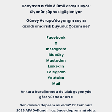
Kenya’da 15 filin ölümü araştırılıyor:
Siyanür şüphesi güçleniyor
Güney Avrupa’da yangın sayısı
azaldı ama risk büyüdü: Çözüm ne?
Facebook
X
Instagram
BlueSky
Mastadon
Linkedin
Telegram
Youtube
Mail
Ankara barajlarında doluluk geçen yıla
göre yüzde 87 arttı
Son dakika deprem mi oldu? 27 Temmuz
2026 AFAD-Kandilli az önce deprem mi oldu,