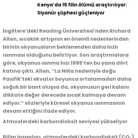
Kenya’da 15 filin ölümü araştırılıyor:
Siyanür şüphesi güçleniyor
İngiltere’deki Reading Üniversitesi’nden
Richard
Allan
, sıcaklık artışının en önemli nedenlerinden
birinin
okyanusların beklenenden daha hızlı
ısınması
olduğunu belirtiyor. Son araştırmalara
göre,
okyanus ısınma hızı 1985’ten bu yana dört
katına çıktı
. Allan,
“La Niña nedeniyle doğu
Pasifik’teki ekvator boyunca ortalamadan daha
soğuk bir bant oluşsa da, okyanusun geri kalanı
dikkate değer derecede sıcak kalmaya devam
ediyor.”
sözleriyle küresel okyanus ısınmasının
devam ettiğini ifade ediyor.
Atmosferdeki karbondioksit seviyesi yükseliyor
Bilim insanları, atmosferdeki
karbondioksit (CO₂)