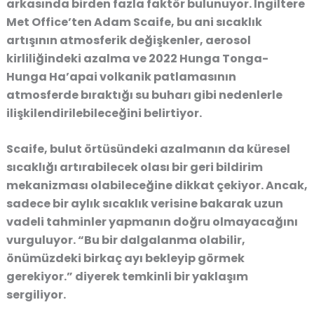
arkasında birden fazla faktör bulunuyor.
İngiltere
Met Office’ten Adam Scaife
, bu ani sıcaklık
artışının
atmosferik değişkenler, aerosol
kirliliğindeki azalma ve 2022 Hunga Tonga-
Hunga Ha’apai volkanik patlamasının
atmosferde bıraktığı su buharı
gibi nedenlerle
ilişkilendirilebileceğini belirtiyor.
Scaife,
bulut örtüsündeki azalmanın da küresel
sıcaklığı artırabilecek olası bir geri bildirim
mekanizması olabileceğine
dikkat çekiyor. Ancak,
sadece bir aylık sıcaklık verisine bakarak uzun
vadeli tahminler yapmanın doğru olmayacağını
vurguluyor.
“Bu bir dalgalanma olabilir,
önümüzdeki birkaç ayı bekleyip görmek
gerekiyor.”
diyerek temkinli bir yaklaşım
sergiliyor.