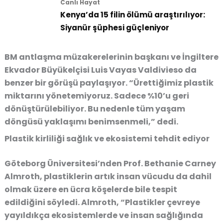
Canlı Hayat
Kenya’da 15 filin ölümü araştırılıyor:
Siyanür şüphesi güçleniyor
BM antlaşma müzakerelerinin başkanı ve İngiltere
Ekvador Büyükelçisi Luis Vayas Valdivieso da
benzer bir görüşü paylaşıyor. “Ürettiğimiz plastik
miktarını yönetemiyoruz. Sadece %10’u geri
dönüştürülebiliyor. Bu nedenle tüm yaşam
döngüsü yaklaşımı benimsenmeli,” dedi.
Plastik kirliliği sağlık ve ekosistemi tehdit ediyor
Göteborg Üniversitesi’nden Prof. Bethanie Carney
Almroth, plastiklerin artık insan vücudu da dahil
olmak üzere en ücra köşelerde bile tespit
edildiğini söyledi. Almroth, “Plastikler çevreye
yayıldıkça ekosistemlerde ve insan sağlığında