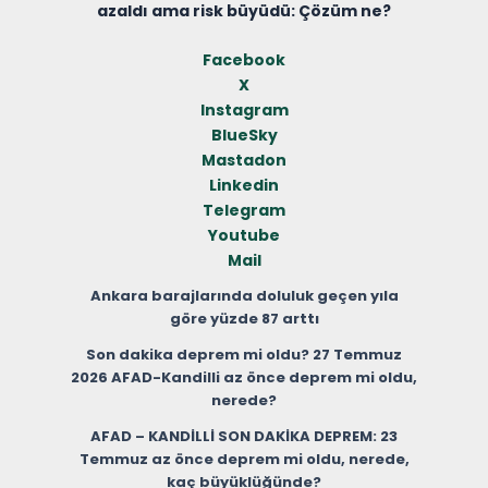
azaldı ama risk büyüdü: Çözüm ne?
Facebook
X
Instagram
BlueSky
Mastadon
Linkedin
Telegram
Youtube
Mail
Ankara barajlarında doluluk geçen yıla
göre yüzde 87 arttı
Son dakika deprem mi oldu? 27 Temmuz
2026 AFAD-Kandilli az önce deprem mi oldu,
nerede?
AFAD – KANDİLLİ SON DAKİKA DEPREM: 23
Temmuz az önce deprem mi oldu, nerede,
kaç büyüklüğünde?