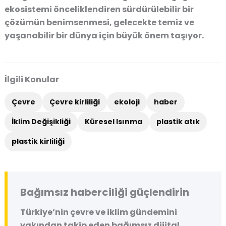
ekosistemi önceliklendiren sürdürülebilir bir
çözümün benimsenmesi, gelecekte temiz ve
yaşanabilir bir dünya için büyük önem taşıyor.
İlgili Konular
Çevre
Çevre kirliliği
ekoloji
haber
İklim Değişikliği
Küresel Isınma
plastik atık
plastik kirliliği
Bağımsız haberciliği güçlendirin
Türkiye’nin çevre ve iklim gündemini
yakından takip eden bağımsız dijital