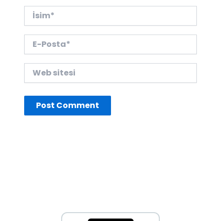
İsim*
E-
Posta*
Web
sitesi