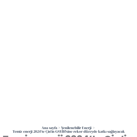
İçeriğe
atla
Ana sayfa
Yenilenebilir Enerji
Temiz enerji 2024’te Çin’in GSYİH’sine rekor düzeyde katkı sağlayacak