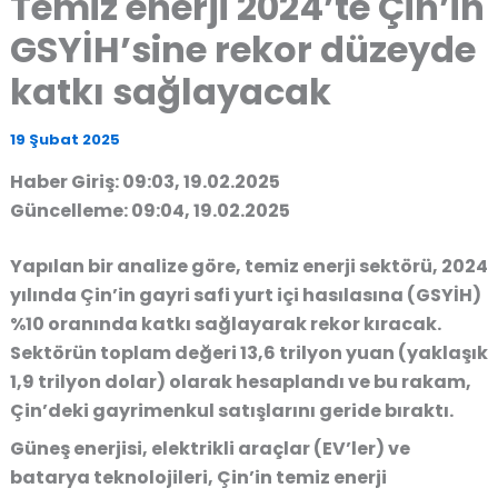
Temiz enerji 2024’te Çin’in
GSYİH’sine rekor düzeyde
katkı sağlayacak
19 Şubat 2025
Haber Giriş: 09:03, 19.02.2025
Güncelleme: 09:04, 19.02.2025
Yapılan bir analize göre,
temiz enerji sektörü, 2024
yılında Çin’in gayri safi yurt içi hasılasına (GSYİH)
%10 oranında katkı sağlayarak rekor kıracak
.
Sektörün toplam değeri 13,6 trilyon yuan (yaklaşık
1,9 trilyon dolar)
olarak hesaplandı ve bu rakam,
Çin’deki gayrimenkul satışlarını geride bıraktı
.
Güneş enerjisi,
elektrikli araçlar (EV’ler) ve
batarya teknolojileri
, Çin’in
temiz enerji