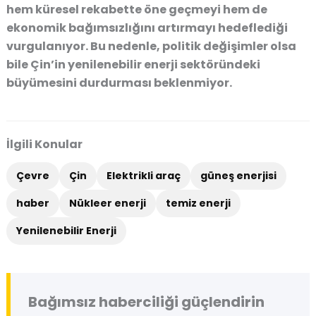
hem küresel rekabette öne geçmeyi hem de
ekonomik bağımsızlığını artırmayı hedeflediği
vurgulanıyor. Bu nedenle,
politik değişimler olsa
bile Çin’in yenilenebilir enerji sektöründeki
büyümesini durdurması beklenmiyor
.
İlgili Konular
Çevre
Çin
Elektrikli araç
güneş enerjisi
haber
Nükleer enerji
temiz enerji
Yenilenebilir Enerji
Bağımsız haberciliği güçlendirin