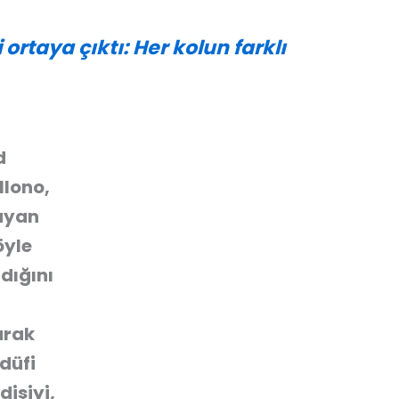
 ortaya çıktı: Her kolun farklı
d
llono,
şayan
öyle
dığını
arak
düfi
işiyi,