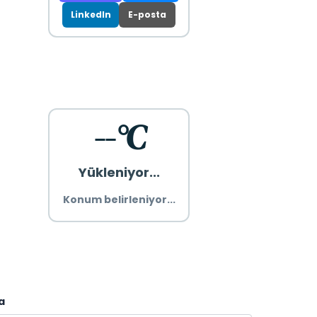
LinkedIn
E-posta
--°C
Yükleniyor...
Konum belirleniyor...
a