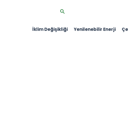
İçeriğe
Arama
atla
İklim Değişikliği
Yenilenebilir Enerji
Çev