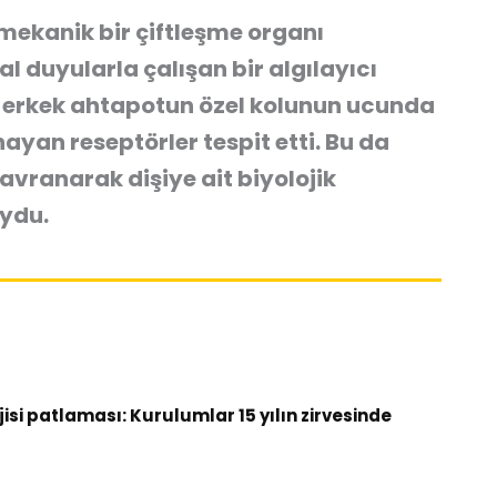
mekanik bir çiftleşme organı
 duyularla çalışan bir algılayıcı
ı, erkek ahtapotun özel kolunun ucunda
yan reseptörler tespit etti. Bu da
avranarak dişiye ait biyolojik
oydu.
si patlaması: Kurulumlar 15 yılın zirvesinde