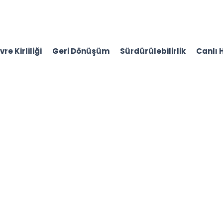
re Kirliliği
Geri Dönüşüm
Sürdürülebilirlik
Canlı 