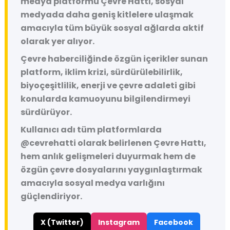
medya platformu
Çevre Hattı
, sosyal
medyada daha geniş kitlelere ulaşmak
amacıyla tüm büyük sosyal ağlarda aktif
olarak yer alıyor.
Çevre haberciliğinde özgün içerikler sunan
platform, iklim krizi, sürdürülebilirlik,
biyoçeşitlilik, enerji ve çevre adaleti gibi
konularda kamuoyunu bilgilendirmeyi
sürdürüyor.
Kullanıcı adı tüm platformlarda
@cevrehatti
olarak belirlenen Çevre Hattı,
hem anlık gelişmeleri duyurmak hem de
özgün çevre dosyalarını yaygınlaştırmak
amacıyla sosyal medya varlığını
güçlendiriyor.
X (Twitter)
Instagram
Facebook