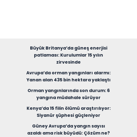
Büyük Britanya’da güneş enerjisi
patlaması: Kurulumlar 15 yılın
zirvesinde
Avrupa’da orman yangınları alarmı:
Yanan alan 435 bin hektara yaklaştı
Orman yangınlarında son durum: 6
yangına müdahale sürüyor
Kenya’da 15 filin ölümü araştırılıyor:
Siyanür şüphesi güçleniyor
Güney Avrupa’da yangın sayısı
azaldı ama risk büyüdü: Çözüm ne?