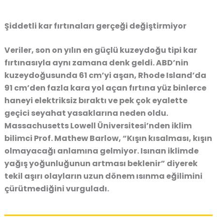
Şiddetli kar fırtınaları gerçeği değiştirmiyor
Veriler, son on yılın en güçlü kuzeydoğu tipi kar
fırtınasıyla aynı zamana denk geldi. ABD’nin
kuzeydoğusunda 61 cm’yi aşan, Rhode Island’da
91 cm’den fazla kara yol açan fırtına yüz binlerce
haneyi elektriksiz bıraktı ve pek çok eyalette
geçici seyahat yasaklarına neden oldu.
Massachusetts Lowell Üniversitesi’nden iklim
bilimci Prof. Mathew Barlow, “Kışın kısalması, kışın
olmayacağı anlamına gelmiyor. Isınan iklimde
yağış yoğunluğunun artması beklenir” diyerek
tekil aşırı olayların uzun dönem ısınma eğilimini
çürütmediğini vurguladı.