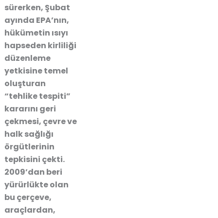
sürerken, Şubat
ayında EPA’nın,
hükümetin ısıyı
hapseden kirliliği
düzenleme
yetkisine temel
oluşturan
“tehlike tespiti”
kararını geri
çekmesi, çevre ve
halk sağlığı
örgütlerinin
tepkisini çekti.
2009’dan beri
yürürlükte olan
bu çerçeve,
araçlardan,