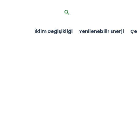
İçeriğe
Arama
atla
İklim Değişikliği
Yenilenebilir Enerji
Çev