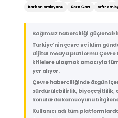
karbon emisyonu
Sera Gazı
sıfır emi
Bağımsız haberciliği güçlendiri
Türkiye’nin çevre ve iklim gün
dijital medya platformu
Çevre 
kitlelere ulaşmak amacıyla tüm
yer alıyor.
Çevre haberciliğinde özgün içeri
sürdürülebilirlik, biyoçeşitlilik,
konularda kamuoyunu bilgilend
Kullanıcı adı tüm platformlard