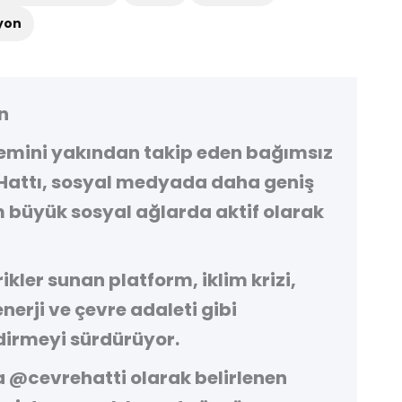
syon
n
demini yakından takip eden bağımsız
Hattı
, sosyal medyada daha geniş
 büyük sosyal ağlarda aktif olarak
kler sunan platform, iklim krizi,
 enerji ve çevre adaleti gibi
irmeyi sürdürüyor.
a
@cevrehatti
olarak belirlenen