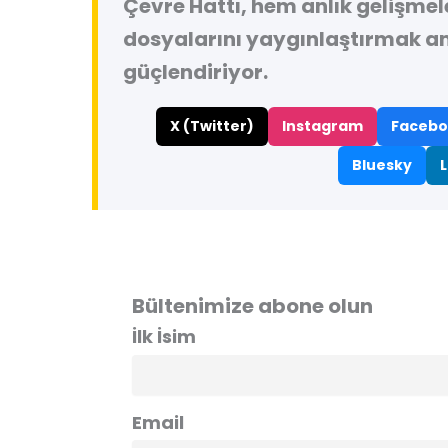
Çevre Hattı, hem anlık gelişme
dosyalarını yaygınlaştırmak a
güçlendiriyor.
X (Twitter)
Instagram
Facebo
Bluesky
L
Bültenimize abone olun
İlk İsim
Email