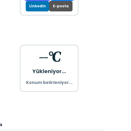
LinkedIn
E-posta
--°C
Yükleniyor...
Konum belirleniyor...
a