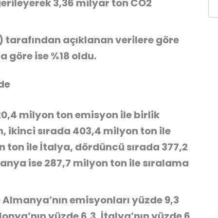
erileyerek 3,36 milyar ton CO2
t) tarafından açıklanan verilere göre
a göre ise %18 oldu.
nde
0,4 milyon ton emisyon ile birlik
n, ikinci sırada 403,4 milyon ton ile
 ton ile İtalya, dördüncü sırada 377,2
panya ise 287,7 milyon ton ile sıralama
re Almanya’nın emisyonları yüzde 9,3
lonya’nın yüzde 6,3, İtalya’nın yüzde 6