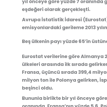
yıl önceye göre yüzde 7 oranında g
eşdeğeri olarak gerçekleşti.
Avrupa İstatistik İdaresi (Eurosta
emisyonlardaki gerileme 2013 yılın
Beş ülkenin payı yüzde 65’in üstü
Eurostat verilerine göre Almanya 2
ülkeleri arasında ilk sırada gelirke
Fransa, üçüncü sırada 399,4 milyon
milyon ton ile Polonya gelirken, İs
beşinci oldu.
Bununla birlikte bir yıl önceye gö
oranında, Fransa’nın yüzde 5,6, Po