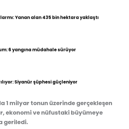
armı: Yanan alan 435 bin hektara yaklaştı
um: 6 yangına müdahale sürüyor
rılıyor: Siyanür şüphesi güçleniyor
nda 1 milyar tonun üzerinde gerçekleşen
lar, ekonomi ve nüfustaki büyümeye
 geriledi.