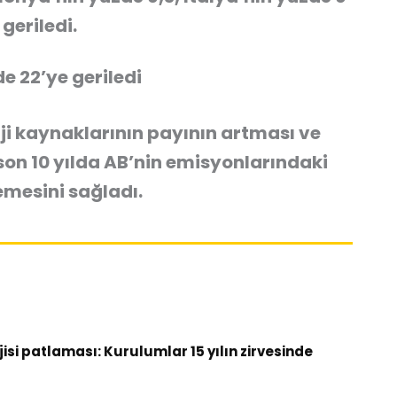
geriledi.
e 22’ye geriledi
rji kaynaklarının payının artması ve
 son 10 yılda AB’nin emisyonlarındaki
emesini sağladı.
si patlaması: Kurulumlar 15 yılın zirvesinde