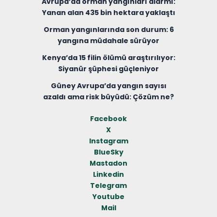
Avrupa’da orman yangınları alarmı:
Yanan alan 435 bin hektara yaklaştı
Orman yangınlarında son durum: 6
yangına müdahale sürüyor
Kenya’da 15 filin ölümü araştırılıyor:
Siyanür şüphesi güçleniyor
Güney Avrupa’da yangın sayısı
azaldı ama risk büyüdü: Çözüm ne?
Facebook
X
Instagram
BlueSky
Mastadon
Linkedin
Telegram
Youtube
Mail