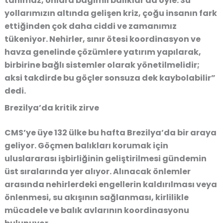
tanımaz, onlara bağımlı balıklar da öyle. Su
yollarımızın altında gelişen kriz, çoğu insanın fark
ettiğinden çok daha ciddi ve zamanımız
tükeniyor. Nehirler, sınır ötesi koordinasyon ve
havza genelinde çözümlere yatırım yapılarak,
birbirine bağlı sistemler olarak yönetilmelidir;
aksi takdirde bu göçler sonsuza dek kaybolabilir”
dedi.
Brezilya’da kritik zirve
CMS’ye üye 132 ülke bu hafta Brezilya’da bir araya
geliyor. Göçmen balıkları korumak için
uluslararası işbirliğinin geliştirilmesi gündemin
üst sıralarında yer alıyor. Alınacak önlemler
arasında nehirlerdeki engellerin kaldırılması veya
önlenmesi, su akışının sağlanması, kirlilikle
mücadele ve balık avlarının koordinasyonu