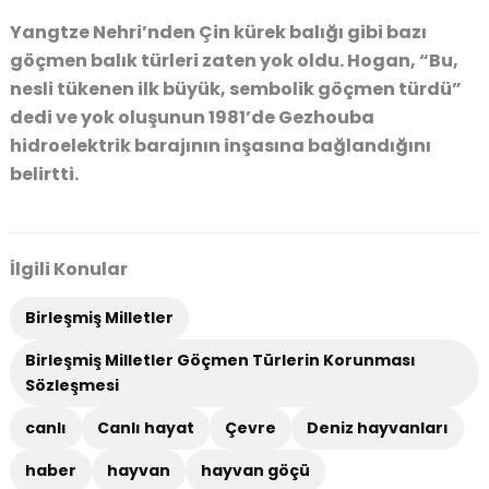
Yangtze Nehri’nden Çin kürek balığı gibi bazı
göçmen balık türleri zaten yok oldu. Hogan, “Bu,
nesli tükenen ilk büyük, sembolik göçmen türdü”
dedi ve yok oluşunun 1981’de Gezhouba
hidroelektrik barajının inşasına bağlandığını
belirtti.
İlgili Konular
Birleşmiş Milletler
Birleşmiş Milletler Göçmen Türlerin Korunması
Sözleşmesi
canlı
Canlı hayat
Çevre
Deniz hayvanları
haber
hayvan
hayvan göçü