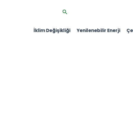
İçeriğe
Arama
atla
İklim Değişikliği
Yenilenebilir Enerji
Çev