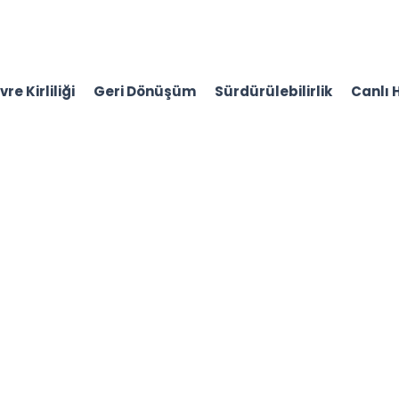
re Kirliliği
Geri Dönüşüm
Sürdürülebilirlik
Canlı 