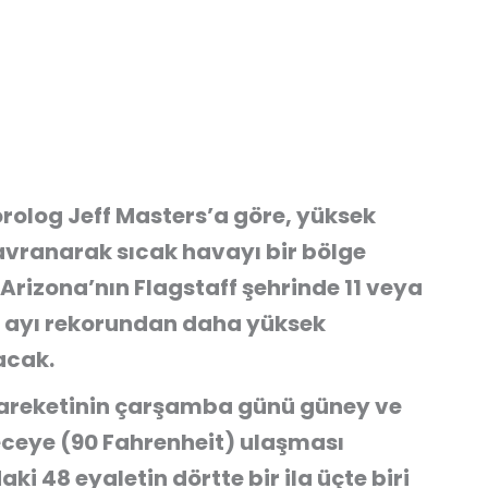
rolog Jeff Masters’a göre, yüksek
davranarak sıcak havayı bir bölge
 Arizona’nın Flagstaff şehrinde 11 veya
t ayı rekorundan daha yüksek
acak.
hareketinin çarşamba günü güney ve
receye (90 Fahrenheit) ulaşması
ki 48 eyaletin dörtte bir ila üçte biri