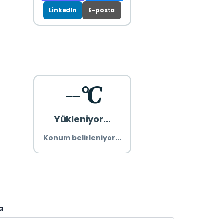
LinkedIn
E-posta
--°C
Yükleniyor...
Konum belirleniyor...
a