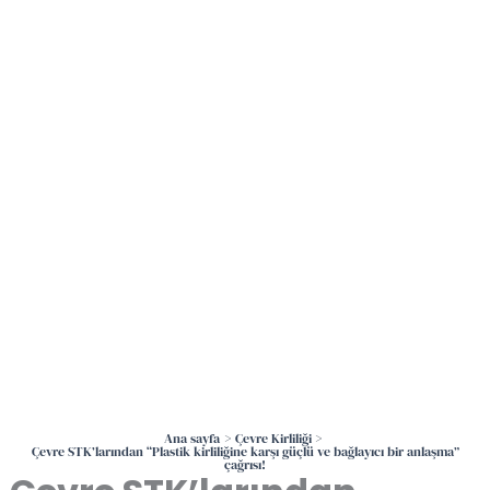
İçeriğe
atla
Ana sayfa
Çevre Kirliliği
Çevre STK’larından “Plastik kirliliğine karşı güçlü ve bağlayıcı bir anlaşma”
çağrısı!