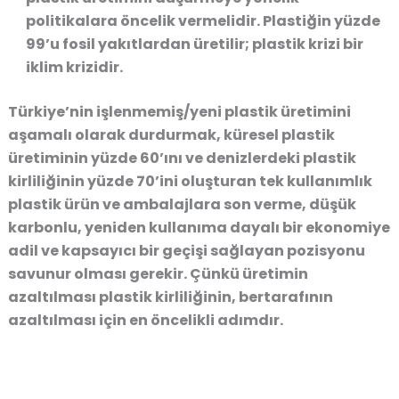
politikalara öncelik vermelidir. Plastiğin yüzde
99’u fosil yakıtlardan üretilir; plastik krizi bir
iklim krizidir.
Türkiye’nin işlenmemiş/yeni plastik üretimini
aşamalı olarak durdurmak, küresel plastik
üretiminin yüzde 60’ını ve denizlerdeki plastik
kirliliğinin yüzde 70’ini oluşturan tek kullanımlık
plastik ürün ve ambalajlara son verme, düşük
karbonlu, yeniden kullanıma dayalı bir ekonomiye
adil ve kapsayıcı bir geçişi sağlayan pozisyonu
savunur olması gerekir. Çünkü üretimin
azaltılması plastik kirliliğinin, bertarafının
azaltılması için en öncelikli adımdır.