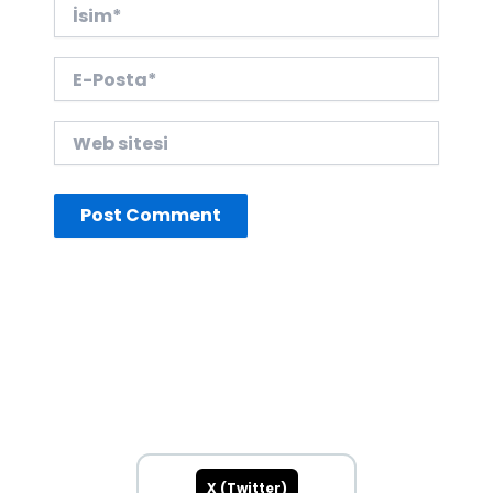
İsim*
E-
Posta*
Web
sitesi
X (Twitter)