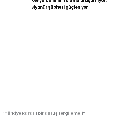
Kenya’da 15 filin ölümü araştırılıyor:
Siyanür şüphesi güçleniyor
“Türkiye kararlı bir duruş sergilemeli”