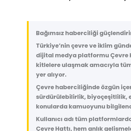
Bağımsız haberciliği güçlendiri
Türkiye’nin çevre ve iklim gün
dijital medya platformu
Çevre 
kitlelere ulaşmak amacıyla tüm
yer alıyor.
Çevre haberciliğinde özgün içeri
sürdürülebilirlik, biyoçeşitlilik,
konularda kamuoyunu bilgilend
Kullanıcı adı tüm platformlard
Çevre Hattı, hem anlık gelişme