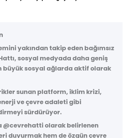
n
demini yakından takip eden bağımsız
Hattı
, sosyal medyada daha geniş
 büyük sosyal ağlarda aktif olarak
kler sunan platform, iklim krizi,
 enerji ve çevre adaleti gibi
irmeyi sürdürüyor.
a
@cevrehatti
olarak belirlenen
leri duyurmak hem de özgün çevre