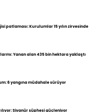
si patlaması: Kurulumlar 15 yılın zirvesinde
armı: Yanan alan 435 bin hektara yaklaştı
um: 6 yangına müdahale sürüyor
rılıyor: Siyanür şüphesi güçleniyor