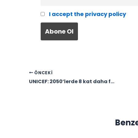
I accept the privacy policy
ÖNCEKI
UNICEF: 2050’lerde 8 kat daha fazla çocuk aşırı sıcak hava dalgalarıyla karşı karşıya kalacak
Benze