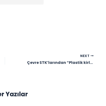
NEXT
Çevre STK’larından “Plastik kirliliğine karşı güçlü ve bağlayıcı bir anlaşma” çağrısı!
r Yazılar