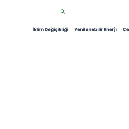
İçeriğe
Arama
atla
İklim Değişikliği
Yenilenebilir Enerji
Çev