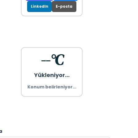
LinkedIn
E-posta
--°C
Yükleniyor...
Konum belirleniyor...
a