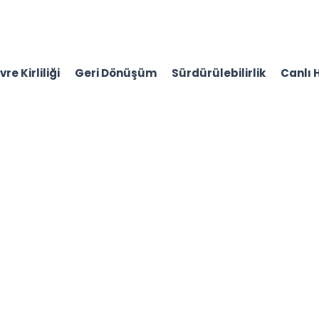
re Kirliliği
Geri Dönüşüm
Sürdürülebilirlik
Canlı 