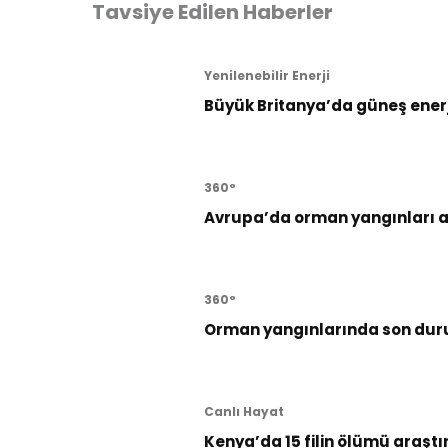
Tavsiye Edilen Haberler
Yenilenebilir Enerji
Büyük Britanya’da güneş enerji
360°
Avrupa’da orman yangınları al
360°
Orman yangınlarında son dur
Canlı Hayat
Kenya’da 15 filin ölümü araştı