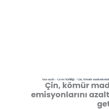
Ana sayfa
Çevre Kirliliği
Çin, kömür madenlerinde
Çin, kömür mad
emisyonlarını azalt
get