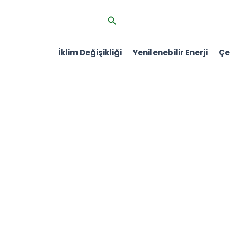
İçeriğe
Arama
atla
İklim Değişikliği
Yenilenebilir Enerji
Çev