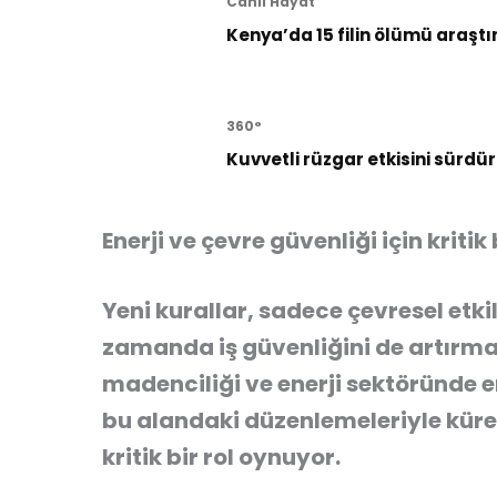
Canlı Hayat
Kenya’da 15 filin ölümü araştı
360°
Kuvvetli rüzgar etkisini sürd
Enerji ve çevre güvenliği için kritik
Yeni kurallar, sadece çevresel etk
zamanda iş güvenliğini de artırma
madenciliği ve enerji sektöründe 
bu alandaki düzenlemeleriyle küre
kritik bir rol oynuyor.