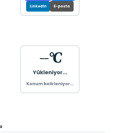
LinkedIn
E-posta
--°C
Yükleniyor...
Konum belirleniyor...
a