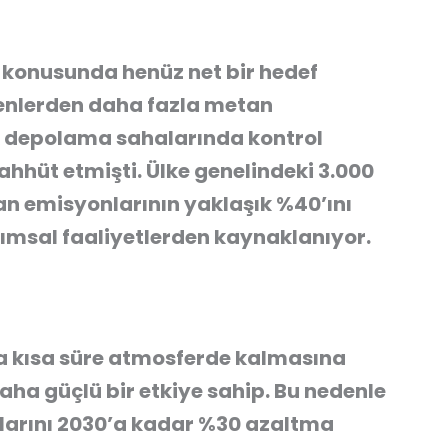
 konusunda henüz net bir hedef
denlerden daha fazla metan
k depolama sahalarında kontrol
hhüt etmişti. Ülke genelindeki 3.000
n emisyonlarının yaklaşık %40’ını
arımsal faaliyetlerden kaynaklanıyor.
a kısa süre atmosferde kalmasına
ha güçlü bir etkiye sahip. Bu nedenle
larını 2030’a kadar %30 azaltma