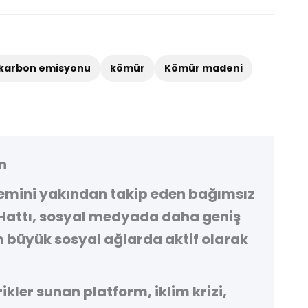
karbon emisyonu
kömür
Kömür madeni
n
demini yakından takip eden bağımsız
Hattı
, sosyal medyada daha geniş
 büyük sosyal ağlarda aktif olarak
kler sunan platform, iklim krizi,