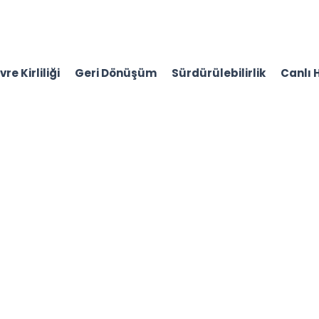
re Kirliliği
Geri Dönüşüm
Sürdürülebilirlik
Canlı 