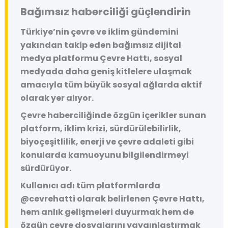
Bağımsız haberciliği güçlendirin
Türkiye’nin çevre ve iklim gündemini
yakından takip eden bağımsız dijital
medya platformu
Çevre Hattı
, sosyal
medyada daha geniş kitlelere ulaşmak
amacıyla tüm büyük sosyal ağlarda aktif
olarak yer alıyor.
Çevre haberciliğinde özgün içerikler sunan
platform, iklim krizi, sürdürülebilirlik,
biyoçeşitlilik, enerji ve çevre adaleti gibi
konularda kamuoyunu bilgilendirmeyi
sürdürüyor.
Kullanıcı adı tüm platformlarda
@cevrehatti
olarak belirlenen Çevre Hattı,
hem anlık gelişmeleri duyurmak hem de
özgün çevre dosyalarını yaygınlaştırmak