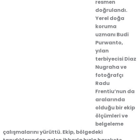
resmen
doğrulandı.
Yerel doğa
koruma
uzmanı Budi
Purwanto,
yılan
terbiyecisi Diaz
Nugraha ve
fotoğrafçı
Radu
Frentiu’nun da
aralarında
olduğu bir ekip
ölçümleri ve
belgeleme
çalışmalarını yürüttü. Ekip, bölgedeki