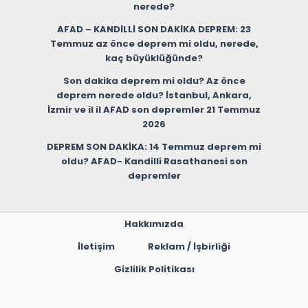
nerede?
AFAD – KANDİLLİ SON DAKİKA DEPREM: 23
Temmuz az önce deprem mi oldu, nerede,
kaç büyüklüğünde?
Son dakika deprem mi oldu? Az önce
deprem nerede oldu? İstanbul, Ankara,
İzmir ve il il AFAD son depremler 21 Temmuz
2026
DEPREM SON DAKİKA: 14 Temmuz deprem mi
oldu? AFAD- Kandilli Rasathanesi son
depremler
Hakkımızda
İletişim
Reklam / İşbirliği
Gizlilik Politikası