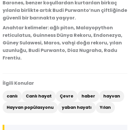
Barones, benzer koşullardan kurtarılan birkaç
yılanla birlikte artık Budi Purwanto’nun çiftliğinde
güvenli bir barınakta yaşıyor.
Anahtar kelimeler: ağlı piton, Malayopython
reticulatus, Guinness Dünya Rekoru, Endonezya,
Güney Sulawesi, Maros, vahşi doğa rekoru, yılan
uzunluğu, Budi Purwanto, Diaz Nugraha, Radu
Frentiu.
İlgili Konular
canlı
Canlı hayat
Çevre
haber
hayvan
Hayvan popülasyonu
yaban hayatı
Yılan