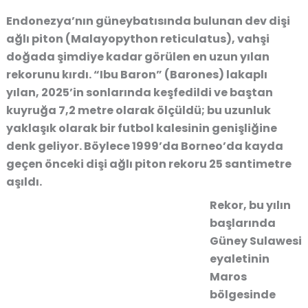
Endonezya’nın güneybatısında bulunan dev dişi
ağlı piton (Malayopython reticulatus), vahşi
doğada şimdiye kadar görülen en uzun yılan
rekorunu kırdı. “Ibu Baron” (Barones) lakaplı
yılan, 2025’in sonlarında keşfedildi ve baştan
kuyruğa 7,2 metre olarak ölçüldü; bu uzunluk
yaklaşık olarak bir futbol kalesinin genişliğine
denk geliyor. Böylece 1999’da Borneo’da kayda
geçen önceki dişi ağlı piton rekoru 25 santimetre
aşıldı.
Rekor, bu yılın
başlarında
Güney Sulawesi
eyaletinin
Maros
bölgesinde