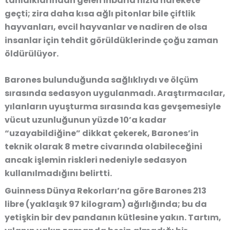
tanıdıklarından gelen ihbarla hızla harekete
geçti; zira daha kısa ağlı pitonlar bile çiftlik
hayvanları, evcil hayvanlar ve nadiren de olsa
insanlar için tehdit görüldüklerinde çoğu zaman
öldürülüyor.
Barones bulunduğunda sağlıklıydı ve ölçüm
sırasında sedasyon uygulanmadı. Araştırmacılar,
yılanların uyuşturma sırasında kas gevşemesiyle
vücut uzunluğunun yüzde 10’a kadar
“uzayabildiğine” dikkat çekerek, Barones’in
teknik olarak 8 metre civarında olabileceğini
ancak işlemin riskleri nedeniyle sedasyon
kullanılmadığını belirtti.
Guinness Dünya Rekorları’na göre Barones 213
libre (yaklaşık 97 kilogram) ağırlığında; bu da
yetişkin bir dev pandanın kütlesine yakın. Tartım,