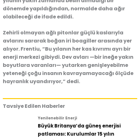
yılanın yakın zamanda besin almadığı bir
dönemde yapıldığından, normalde daha ağır
olabileceği de ifade edildi.
Zehirli olmayan ağlı pitonlar güçlü kaslarıyla
avlarını sararak boğan iri boagiller arasında yer
alıyor. Frentiu, “Bu yılanın her kas kıvrımı ayrı bir
enerji merkezi gibiydi. Dev avları —bir ineğe yakın
boyutlara varanları— yutarken genişleyebilme
yeteneği çoğu insanın kavrayamayacağı ölçüde
hayranlık uyandırıyor,” dedi.
Tavsiye Edilen Haberler
Yenilenebilir Enerji
Büyük Britanya’da güneş enerjisi
patlaması: Kurulumlar 15 yılın