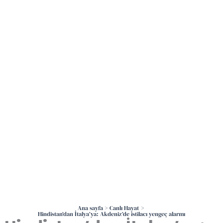
İçeriğe
atla
Ana sayfa
Canlı Hayat
Hindistan’dan İtalya’ya: Akdeniz’de istilacı yengeç alarmı