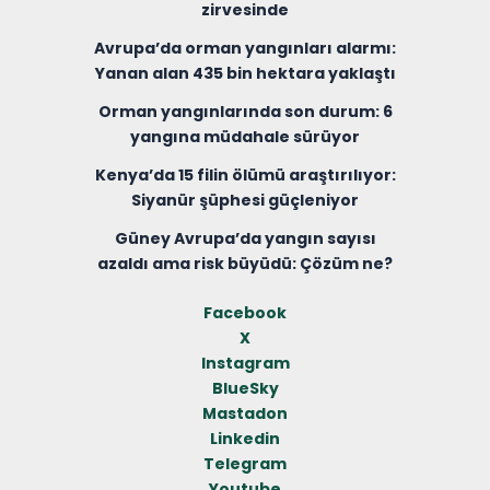
zirvesinde
Avrupa’da orman yangınları alarmı:
Yanan alan 435 bin hektara yaklaştı
Orman yangınlarında son durum: 6
yangına müdahale sürüyor
Kenya’da 15 filin ölümü araştırılıyor:
Siyanür şüphesi güçleniyor
Güney Avrupa’da yangın sayısı
azaldı ama risk büyüdü: Çözüm ne?
Facebook
X
Instagram
BlueSky
Mastadon
Linkedin
Telegram
Youtube