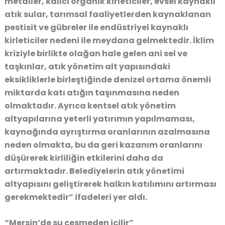
metaller, kalıcı organik kirleticiler, evsel kaynaklı
atık sular, tarımsal faaliyetlerden kaynaklanan
pestisit ve gübreler ile endüstriyel kaynaklı
kirleticiler nedeni ile meydana gelmektedir. İklim
kriziyle birlikte olağan hale gelen ani sel ve
taşkınlar, atık yönetim alt yapısındaki
eksikliklerle birleştiğinde denizel ortama önemli
miktarda katı atığın taşınmasına neden
olmaktadır. Ayrıca kentsel atık yönetim
altyapılarına yeterli yatırımın yapılmaması,
kaynağında ayrıştırma oranlarının azalmasına
neden olmakta, bu da geri kazanım oranlarını
düşürerek kirliliğin etkilerini daha da
artırmaktadır. Belediyelerin atık yönetimi
altyapısını geliştirerek halkın katılımını artırması
gerekmektedir” ifadeleri yer aldı.
“Mersin’de su çeşmeden içilir”