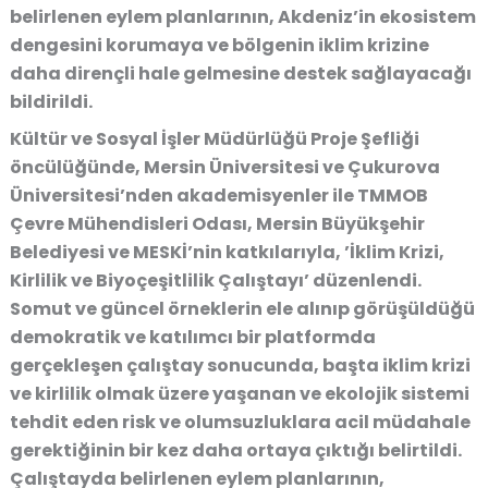
belirlenen eylem planlarının, Akdeniz’in ekosistem
dengesini korumaya ve bölgenin iklim krizine
daha dirençli hale gelmesine destek sağlayacağı
bildirildi.
Kültür ve Sosyal İşler Müdürlüğü Proje Şefliği
öncülüğünde, Mersin Üniversitesi ve Çukurova
Üniversitesi’nden akademisyenler ile TMMOB
Çevre Mühendisleri Odası, Mersin Büyükşehir
Belediyesi ve MESKİ’nin katkılarıyla, ’İklim Krizi,
Kirlilik ve Biyoçeşitlilik Çalıştayı’ düzenlendi.
Somut ve güncel örneklerin ele alınıp görüşüldüğü
demokratik ve katılımcı bir platformda
gerçekleşen çalıştay sonucunda, başta iklim krizi
ve kirlilik olmak üzere yaşanan ve ekolojik sistemi
tehdit eden risk ve olumsuzluklara acil müdahale
gerektiğinin bir kez daha ortaya çıktığı belirtildi.
Çalıştayda belirlenen eylem planlarının,