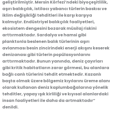
geliştirilmiştir. Mersin Körfezi’ndeki biyoçeşitlilik,
aşırı balıkçılık, istilacı yabancı türlerin baskısı ve
iklim değişikliği tehditleri ile karşı karşıya
kalmıştır. Endüstriyel balıkçılık faaliyetleri,
ekosistem dengesini bozarak müsilaj riskini
arttırmaktadır. Sardalya ve hamsi gibi
planktonla beslenen balık türlerinin aşırı
avlanması besin zincirindeki enerji akışını keserek
denizanası gibi türlerin popülasyonlarını
arttırmaktadır. Bunun yanında, deniz çayırları
gibi kritik habitatların zarar görmesi, bu alanlara
bağlı canlı türlerini tehdit etmektedir. Kazanlı
başta olmak üzere bölgemiz kıyılarını üreme alanı
olarak kullanan deniz kaplumbağalarına yönelik
tehditler, yapay ışık kirliliği ve kıyısal alanlardaki
insan faaliyetleri ile daha da artmaktadır”
denildi.