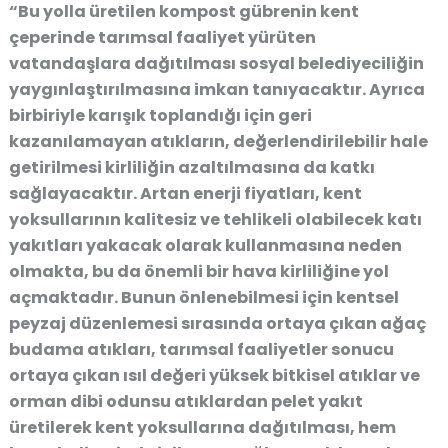
“Bu yolla üretilen kompost gübrenin kent
çeperinde tarımsal faaliyet yürüten
vatandaşlara dağıtılması sosyal belediyeciliğin
yaygınlaştırılmasına imkan tanıyacaktır. Ayrıca
birbiriyle karışık toplandığı için geri
kazanılamayan atıkların, değerlendirilebilir hale
getirilmesi kirliliğin azaltılmasına da katkı
sağlayacaktır. Artan enerji fiyatları, kent
yoksullarının kalitesiz ve tehlikeli olabilecek katı
yakıtları yakacak olarak kullanmasına neden
olmakta, bu da önemli bir hava kirliliğine yol
açmaktadır. Bunun önlenebilmesi için kentsel
peyzaj düzenlemesi sırasında ortaya çıkan ağaç
budama atıkları, tarımsal faaliyetler sonucu
ortaya çıkan ısıl değeri yüksek bitkisel atıklar ve
orman dibi odunsu atıklardan pelet yakıt
üretilerek kent yoksullarına dağıtılması, hem