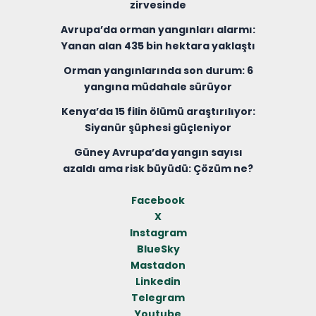
zirvesinde
Avrupa’da orman yangınları alarmı:
Yanan alan 435 bin hektara yaklaştı
Orman yangınlarında son durum: 6
yangına müdahale sürüyor
Kenya’da 15 filin ölümü araştırılıyor:
Siyanür şüphesi güçleniyor
Güney Avrupa’da yangın sayısı
azaldı ama risk büyüdü: Çözüm ne?
Facebook
X
Instagram
BlueSky
Mastadon
Linkedin
Telegram
Youtube