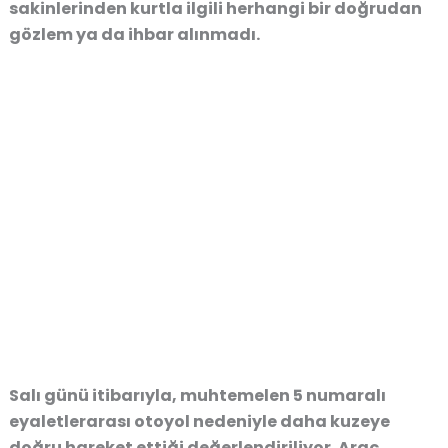
sakinlerinden kurtla ilgili herhangi bir doğrudan
gözlem ya da ihbar alınmadı.
Salı günü itibarıyla, muhtemelen 5 numaralı
eyaletlerarası otoyol nedeniyle daha kuzeye
doğru hareket ettiği değerlendiriliyor. Araç