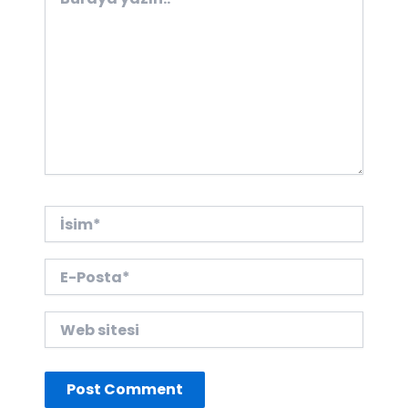
yazın..
İsim*
E-
Posta*
Web
sitesi