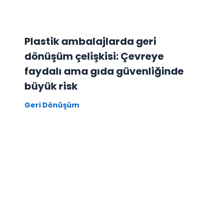
Plastik ambalajlarda geri
dönüşüm çelişkisi: Çevreye
faydalı ama gıda güvenliğinde
büyük risk
Geri Dönüşüm