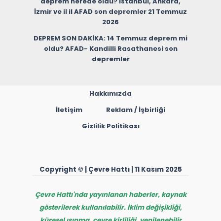
deprem nerede oldu? İstanbul, Ankara,
İzmir ve il il AFAD son depremler 21 Temmuz
2026
DEPREM SON DAKİKA: 14 Temmuz deprem mi
oldu? AFAD- Kandilli Rasathanesi son
depremler
Hakkımızda
İletişim
Reklam / İşbirliği
Gizlilik Politikası
Copyright © | Çevre Hattı | 11 Kasım 2025
Çevre Hattı'nda yayınlanan haberler, kaynak
gösterilerek kullanılabilir. İklim değişikliği,
küresel ısınma, çevre kirliliği, yenilenebilir