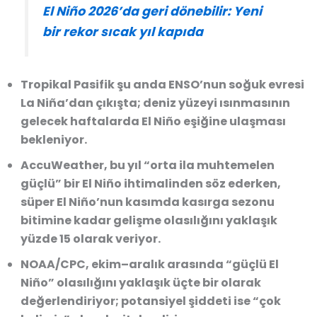
El Niño 2026’da geri dönebilir: Yeni
bir rekor sıcak yıl kapıda
Tropikal Pasifik şu anda ENSO’nun soğuk evresi
La Niña’dan çıkışta; deniz yüzeyi ısınmasının
gelecek haftalarda El Niño eşiğine ulaşması
bekleniyor.
AccuWeather, bu yıl “orta ila muhtemelen
güçlü” bir El Niño ihtimalinden söz ederken,
süper El Niño’nun kasımda kasırga sezonu
bitimine kadar gelişme olasılığını yaklaşık
yüzde 15 olarak veriyor.
NOAA/CPC, ekim–aralık arasında “güçlü El
Niño” olasılığını yaklaşık üçte bir olarak
değerlendiriyor; potansiyel şiddeti ise “çok