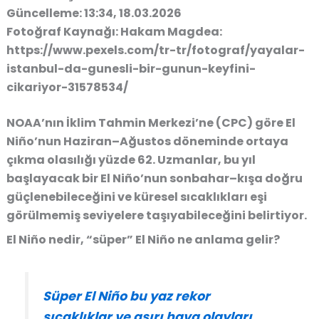
Güncelleme: 13:34, 18.03.2026
Fotoğraf Kaynağı: Hakam Magdea:
https://www.pexels.com/tr-tr/fotograf/yayalar-
istanbul-da-gunesli-bir-gunun-keyfini-
cikariyor-31578534/
NOAA’nın İklim Tahmin Merkezi’ne (CPC) göre El
Niño’nun Haziran–Ağustos döneminde ortaya
çıkma olasılığı yüzde 62. Uzmanlar, bu yıl
başlayacak bir El Niño’nun sonbahar–kışa doğru
güçlenebileceğini ve küresel sıcaklıkları eşi
görülmemiş seviyelere taşıyabileceğini belirtiyor.
El Niño nedir, “süper” El Niño ne anlama gelir?
Süper El Niño bu yaz rekor
sıcaklıklar ve aşırı hava olayları