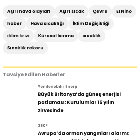
Aşırı hava olayları
Aşırı sıcak
Çevre
El Nino
haber
Hava sıcaklığı
İklim Değişikliği
iklim krizi
Küresel Isınma
sıcaklık
Sıcaklık rekoru
Tavsiye Edilen Haberler
Yenilenebilir Enerji
Büyük Britanya’da güneş enerjisi
patlaması: Kurulumlar 15 yılın
zirvesinde
360°
Avrupa’da orman yangınları alarmı: