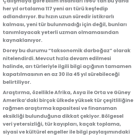
Çalışmaya göre bilim insanları 1960’tan bu yana
her yıl ortalama 117 yeni arı türü keşfedip
adlandırıyor. Bu hızın uzun süredir istikrarlı
kalması, yeni tür bulunmadığı için değil, bunları
tanımlayacak yeterli uzman olmamasından
kaynaklanıyor.
Dorey bu durumu “taksonomik darboğaz” olarak
nitelendirdi. Mevcut hızla devam edilmesi
halinde, arı türleriyle ilgili bilgi açığının tamamen
kapatılmasının en az 30 ila 45 yıl sürebileceği
belirtiliyor.
Araştırma, özellikle Afrika, Asya ile Orta ve Güney
Amerika’daki birçok ülkede yüksek tür çeşitliliğine
rağmen araştırma kapasitesi ve finansman
eksikliği bulunduğuna dikkat çekiyor. Bölgesel
veri yetersizliği, tür kayıpları, kaçak toplama,
siyasi ve kültürel engeller ile bilgi paylaşımındaki