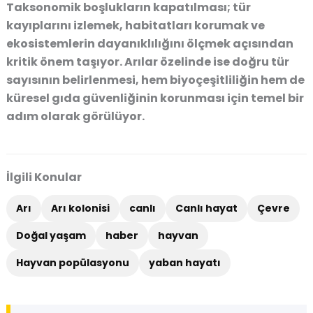
Taksonomik boşlukların kapatılması; tür
kayıplarını izlemek, habitatları korumak ve
ekosistemlerin dayanıklılığını ölçmek açısından
kritik önem taşıyor. Arılar özelinde ise doğru tür
sayısının belirlenmesi, hem biyoçeşitliliğin hem de
küresel gıda güvenliğinin korunması için temel bir
adım olarak görülüyor.
İlgili Konular
Arı
Arı kolonisi
canlı
Canlı hayat
Çevre
Doğal yaşam
haber
hayvan
Hayvan popülasyonu
yaban hayatı