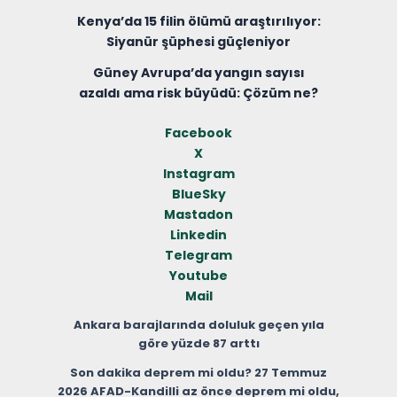
Kenya’da 15 filin ölümü araştırılıyor:
Siyanür şüphesi güçleniyor
Güney Avrupa’da yangın sayısı
azaldı ama risk büyüdü: Çözüm ne?
Facebook
X
Instagram
BlueSky
Mastadon
Linkedin
Telegram
Youtube
Mail
Ankara barajlarında doluluk geçen yıla
göre yüzde 87 arttı
Son dakika deprem mi oldu? 27 Temmuz
2026 AFAD-Kandilli az önce deprem mi oldu,