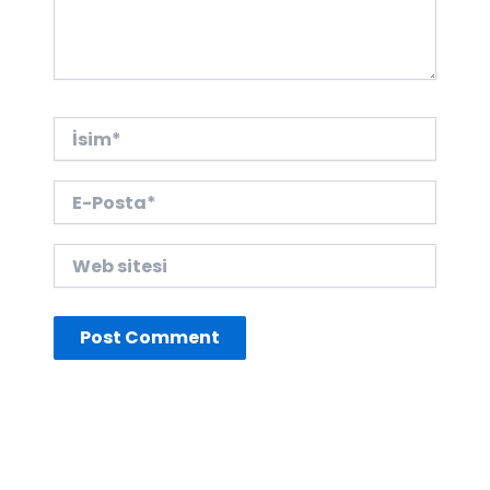
İsim*
E-
Posta*
Web
sitesi