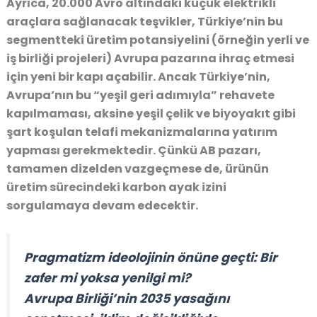
Ayrıca, 20.000 Avro altındaki küçük elektrikli
araçlara sağlanacak teşvikler, Türkiye’nin bu
segmentteki üretim potansiyelini (örneğin yerli ve
iş birliği projeleri) Avrupa pazarına ihraç etmesi
için yeni bir kapı açabilir. Ancak Türkiye’nin,
Avrupa’nın bu “yeşil geri adımıyla” rehavete
kapılmaması, aksine
yeşil çelik ve biyoyakıt
gibi
şart koşulan telafi mekanizmalarına yatırım
yapması gerekmektedir. Çünkü AB pazarı,
tamamen dizelden vazgeçmese de, ürünün
üretim sürecindeki karbon ayak izini
sorgulamaya devam edecektir.
Pragmatizm ideolojinin önüne geçti: Bir
zafer mi yoksa yenilgi mi?
Avrupa Birliği’nin 2035 yasağını