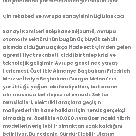
ulaşmalarına yardımcı olacağını savunuyor.
Çin rekabeti ve Avrupa sanayisinin üçlü kıskacı
Sanayi Komiseri Stéphane Séjourné, Avrupa
otomotiv sektörünün bugün üç büyük tehdit
altında olduğunu açıkça ifade etti: Çin’den gelen
agresif fiyat rekabeti, ciddi bir
talep krizi
ve
teknolojik gelişimin Avrupa genelinde yavaş
ilerlemesi. Özellikle
Almanya Başbakanı Friedrich
Merz
ve
İtalya Başbakanı Giorgia Meloni
‘nin
yürüttüğü yoğun lobi faaliyetleri, bu kararın
alınmasında belirleyici rol oynadı. Sektör
temsilcileri, elektrikli araçlara geçişin
maliyetlerinin hane halkları için henüz gerçekçi
olmadığını, özellikle 40.000 Avro üzerindeki hibrit
modellerin erişilebilir olmaktan uzak kaldığını
belirtiyor. Bu nedenle, Sürdürülebilir Ulaşım