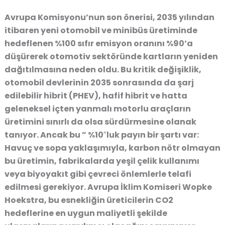
Avrupa Komisyonu’nun son önerisi, 2035 yılından
itibaren yeni otomobil ve minibüs üretiminde
hedeflenen
%100 sıfır emisyon
oranını
%90’a
düşürerek
otomotiv sektöründe kartların yeniden
dağıtılmasına neden oldu. Bu kritik değişiklik,
otomobil devlerinin 2035 sonrasında da şarj
edilebilir hibrit (PHEV), hafif hibrit ve hatta
geleneksel içten yanmalı motorlu araçların
üretimini sınırlı da olsa sürdürmesine olanak
tanıyor. Ancak bu ” %10″luk payın bir şartı var:
Havuç ve sopa yaklaşımıyla, karbon nötr olmayan
bu üretimin, fabrikalarda
yeşil çelik kullanımı
veya biyoyakıt gibi çevreci önlemlerle telafi
edilmesi gerekiyor. Avrupa İklim Komiseri Wopke
Hoekstra, bu esnekliğin üreticilerin CO2
hedeflerine
en uygun maliyetli şekilde