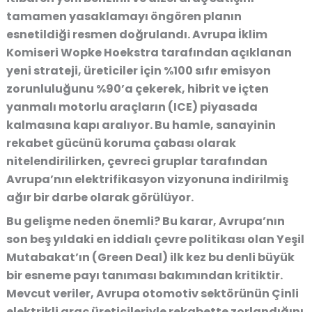
tamamen yasaklamayı öngören planın
esnetildiği resmen doğrulandı. Avrupa İklim
Komiseri Wopke Hoekstra tarafından açıklanan
yeni strateji, üreticiler için %100 sıfır emisyon
zorunluluğunu
%90’a çekerek
, hibrit ve içten
yanmalı motorlu araçların (ICE) piyasada
kalmasına kapı aralıyor. Bu hamle, sanayinin
rekabet gücünü koruma çabası olarak
nitelendirilirken, çevreci gruplar tarafından
Avrupa’nın elektrifikasyon vizyonuna indirilmiş
ağır bir darbe olarak görülüyor.
Bu gelişme neden önemli?
Bu karar, Avrupa’nın
son beş yıldaki en iddialı çevre politikası olan Yeşil
Mutabakat’ın (Green Deal) ilk kez bu denli büyük
bir esneme payı tanıması bakımından kritiktir.
Mevcut veriler, Avrupa otomotiv sektörünün Çinli
elektrikli araç üreticileriyle rekabette zorlandığını