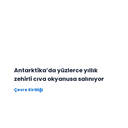
Antarktika’da yüzlerce yıllık
zehirli cıva okyanusa salınıyor
Çevre Kirliliği