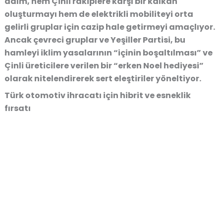
adım, hem Çinli rakiplere karşı bir kalkan
oluşturmayı hem de elektrikli mobiliteyi orta
gelirli gruplar için cazip hale getirmeyi amaçlıyor.
Ancak çevreci gruplar ve Yeşiller Partisi, bu
hamleyi iklim yasalarının
“içinin boşaltılması”
ve
Çinli üreticilere verilen bir “erken Noel hediyesi”
olarak nitelendirerek sert eleştiriler yöneltiyor.
Türk otomotiv ihracatı için hibrit ve esneklik
fırsatı