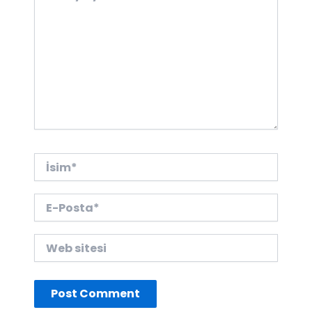
İsim*
E-
Posta*
Web
sitesi