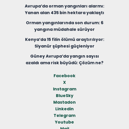
Avrupa’da orman yangınları alarmı:
Yanan alan 435 bin hektara yaklaştı
Orman yangınlarında son durum: 6
yangına müdahale sürüyor
Kenya’da 15 filin ölümü araştırılıyor:
Siyanür şüphesi güçleniyor
Güney Avrupa’da yangın sayısı
azaldı ama risk büyüdü: Çözüm ne?
Facebook
X
Instagram
BlueSky
Mastadon
Linkedin
Telegram
Youtube
Mail