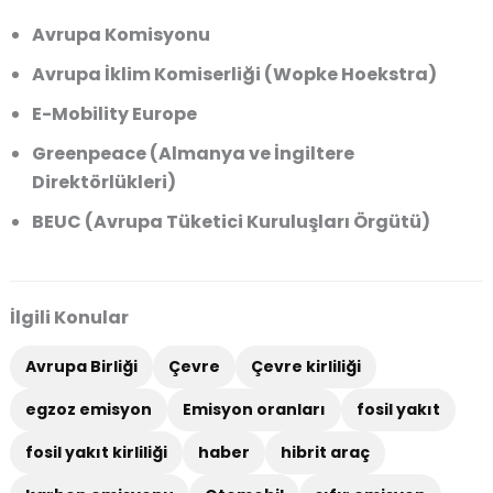
Avrupa Komisyonu
Avrupa İklim Komiserliği (Wopke Hoekstra)
E-Mobility Europe
Greenpeace (Almanya ve İngiltere
Direktörlükleri)
BEUC (Avrupa Tüketici Kuruluşları Örgütü)
İlgili Konular
Avrupa Birliği
Çevre
Çevre kirliliği
egzoz emisyon
Emisyon oranları
fosil yakıt
fosil yakıt kirliliği
haber
hibrit araç